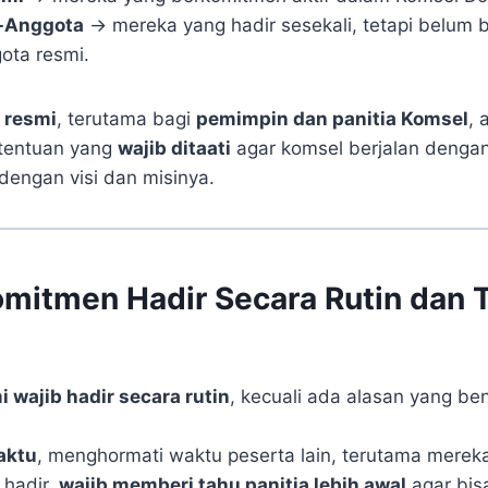
-Anggota
→ mereka yang hadir sesekali, tetapi belum
ota resmi.
 resmi
, terutama bagi
pemimpin dan panitia Komsel
, 
etentuan yang
wajib ditaati
agar komsel berjalan dengan
dengan visi dan misinya.
omitmen Hadir Secara Rutin dan 
 wajib hadir secara rutin
, kecuali ada alasan yang be
aktu
, menghormati waktu peserta lain, terutama merek
 hadir,
wajib memberi tahu panitia lebih awal
agar bisa