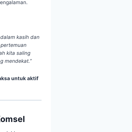
pengalaman.
 dalam kasih dan
n-pertemuan
h kita saling
ng mendekat.”
aksa untuk aktif
Komsel