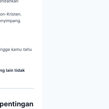
rendahkan
on-Kristen.
enyimpang.
ingga kamu tahu
g lain tidak
pentingan