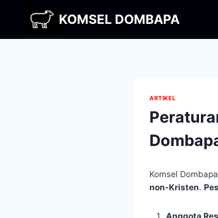
Skip
KOMSEL DOMBAPA
to
content
ARTIKEL
Peratura
Dombapa
Komsel Dombapa 
non-Kristen
.
Pes
Anggota Re