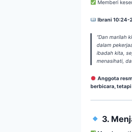
Memberi kesem
Ibrani 10:24-
“Dan marilah k
dalam pekerjaa
ibadah kita, se
menasihati, d
Anggota resmi
berbicara, tetap
3. Menj