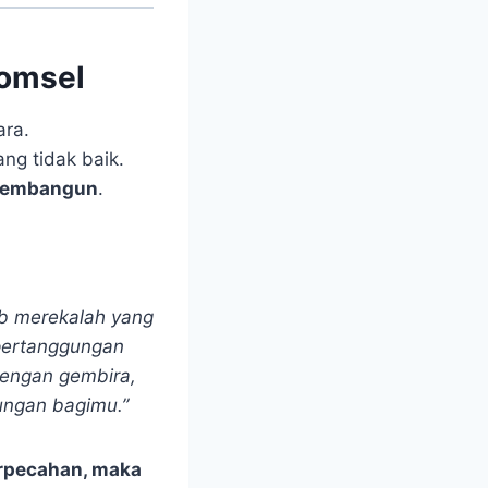
Komsel
ara.
ng tidak baik.
 membangun
.
b merekalah yang
 pertanggungan
dengan gembira,
ungan bagimu.”
erpecahan, maka