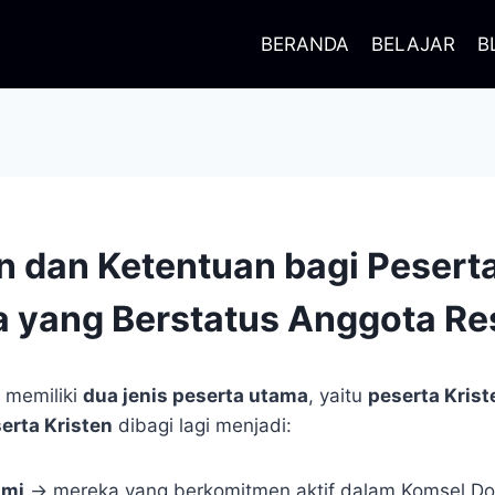
BERANDA
BELAJAR
B
n dan Ketentuan bagi Pesert
 yang Berstatus Anggota Re
memiliki
dua jenis peserta utama
, yaitu
peserta Krist
erta Kristen
dibagi lagi menjadi:
smi
→ mereka yang berkomitmen aktif dalam Komsel D