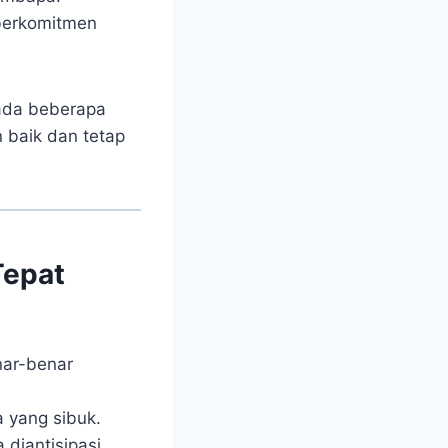
 berkomitmen
ada beberapa
 baik dan tetap
Tepat
nar-benar
a yang sibuk.
 diantisipasi.