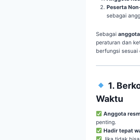
Peserta Non
sebagai angg
Sebagai
anggota
peraturan dan k
berfungsi sesuai 
1. Berk
Waktu
Anggota resmi
penting.
Hadir tepat w
Jika tidak bisa