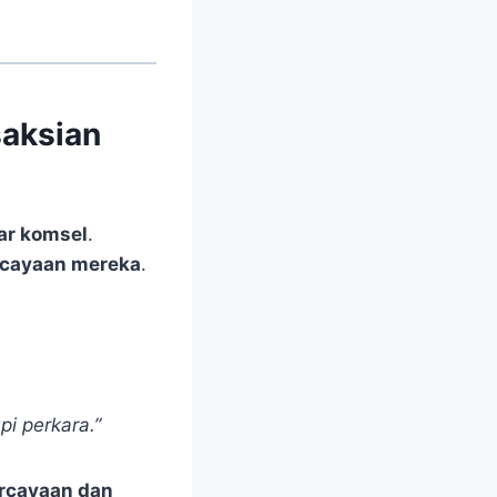
saksian
uar komsel
.
rcayaan mereka
.
i perkara.”
ercayaan dan