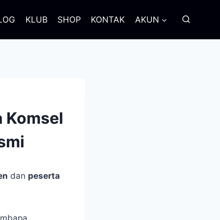
LOG
KLUB
SHOP
KONTAK
AKUN
a Komsel
smi
en
dan
peserta
ombapa.