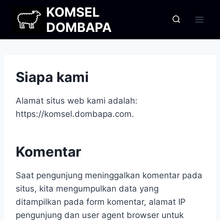
Skip
KOMSEL
to
DOMBAPA
content
Siapa kami
Alamat situs web kami adalah:
https://komsel.dombapa.com.
Komentar
Saat pengunjung meninggalkan komentar pada
situs, kita mengumpulkan data yang
ditampilkan pada form komentar, alamat IP
pengunjung dan user agent browser untuk