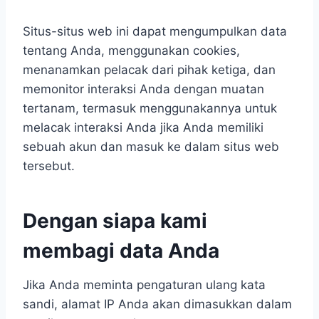
Situs-situs web ini dapat mengumpulkan data
tentang Anda, menggunakan cookies,
menanamkan pelacak dari pihak ketiga, dan
memonitor interaksi Anda dengan muatan
tertanam, termasuk menggunakannya untuk
melacak interaksi Anda jika Anda memiliki
sebuah akun dan masuk ke dalam situs web
tersebut.
Dengan siapa kami
membagi data Anda
Jika Anda meminta pengaturan ulang kata
sandi, alamat IP Anda akan dimasukkan dalam