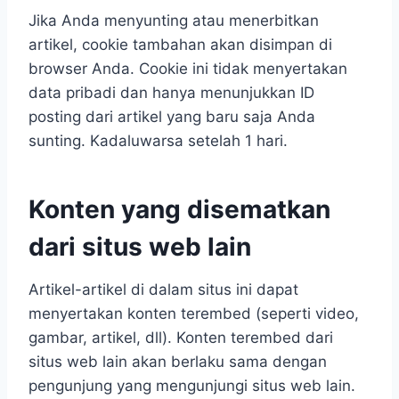
Jika Anda menyunting atau menerbitkan
artikel, cookie tambahan akan disimpan di
browser Anda. Cookie ini tidak menyertakan
data pribadi dan hanya menunjukkan ID
posting dari artikel yang baru saja Anda
sunting. Kadaluwarsa setelah 1 hari.
Konten yang disematkan
dari situs web lain
Artikel-artikel di dalam situs ini dapat
menyertakan konten terembed (seperti video,
gambar, artikel, dll). Konten terembed dari
situs web lain akan berlaku sama dengan
pengunjung yang mengunjungi situs web lain.