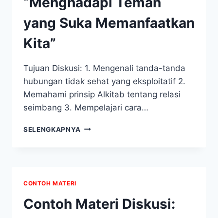
“Menghadapi Teman
yang Suka Memanfaatkan
Kita”
Tujuan Diskusi: 1. Mengenali tanda-tanda
hubungan tidak sehat yang eksploitatif 2.
Memahami prinsip Alkitab tentang relasi
seimbang 3. Mempelajari cara…
CONTOH
SELENGKAPNYA
MATERI
DISKUSI:
“MENGHADAPI
TEMAN
YANG
CONTOH MATERI
SUKA
MEMANFAATKAN
Contoh Materi Diskusi:
KITA”