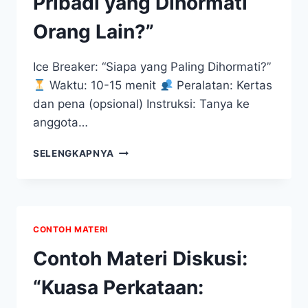
Pribadi yang Dihormati
Orang Lain?”
Ice Breaker: “Siapa yang Paling Dihormati?”
Waktu: 10-15 menit
Peralatan: Kertas
dan pena (opsional) Instruksi: Tanya ke
anggota…
CONTOH
SELENGKAPNYA
MATERI
DISKUSI:
“BAGAIMANA
MENJADI
PRIBADI
CONTOH MATERI
YANG
DIHORMATI
Contoh Materi Diskusi:
ORANG
LAIN?”
“Kuasa Perkataan: