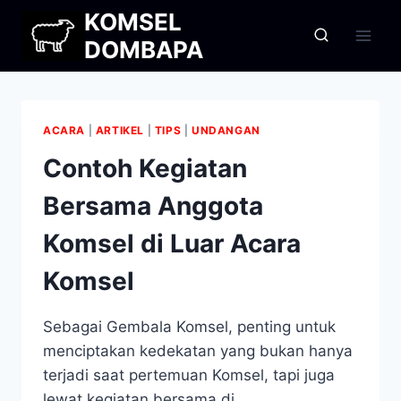
Skip
KOMSEL
to
DOMBAPA
content
ACARA
|
ARTIKEL
|
TIPS
|
UNDANGAN
Contoh Kegiatan
Bersama Anggota
Komsel di Luar Acara
Komsel
Sebagai Gembala Komsel, penting untuk
menciptakan kedekatan yang bukan hanya
terjadi saat pertemuan Komsel, tapi juga
lewat kegiatan bersama di…