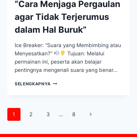
“Cara Menjaga Pergaulan
agar Tidak Terjerumus
dalam Hal Buruk”
Ice Breaker: “Suara yang Membimbing atau
Menyesatkan?”
Tujuan: Melalui
permainan ini, peserta akan belajar
pentingnya mengenali suara yang benar…
CONTOH
SELENGKAPNYA
MATERI
DISKUSI:
“CARA
MENJAGA
Page
Next
1
2
3
…
8
PERGAULAN
AGAR
navigation
Page
TIDAK
TERJERUMUS