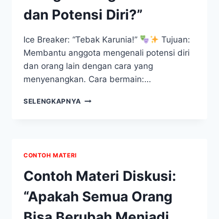
dan Potensi Diri?”
Ice Breaker: “Tebak Karunia!”
Tujuan:
Membantu anggota mengenali potensi diri
dan orang lain dengan cara yang
menyenangkan. Cara bermain:…
CONTOH
SELENGKAPNYA
MATERI
DISKUSI:
“BAGAIMANA
MENGEMBANGKAN
BAKAT
CONTOH MATERI
DAN
POTENSI
Contoh Materi Diskusi:
DIRI?”
“Apakah Semua Orang
Bisa Berubah Menjadi