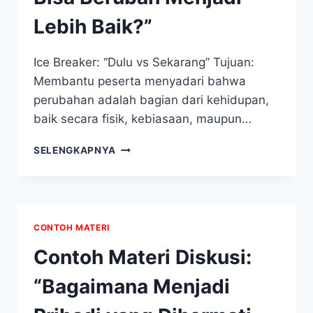
Lebih Baik?”
Ice Breaker: “Dulu vs Sekarang” Tujuan:
Membantu peserta menyadari bahwa
perubahan adalah bagian dari kehidupan,
baik secara fisik, kebiasaan, maupun…
CONTOH
SELENGKAPNYA
MATERI
DISKUSI:
“APAKAH
SEMUA
ORANG
CONTOH MATERI
BISA
BERUBAH
Contoh Materi Diskusi:
MENJADI
LEBIH
“Bagaimana Menjadi
BAIK?”