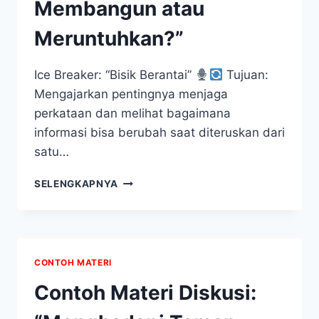
Membangun atau
Meruntuhkan?”
Ice Breaker: “Bisik Berantai”
Tujuan:
Mengajarkan pentingnya menjaga
perkataan dan melihat bagaimana
informasi bisa berubah saat diteruskan dari
satu…
CONTOH
SELENGKAPNYA
MATERI
DISKUSI:
“KUASA
PERKATAAN:
MEMBANGUN
CONTOH MATERI
ATAU
MERUNTUHKAN?”
Contoh Materi Diskusi: