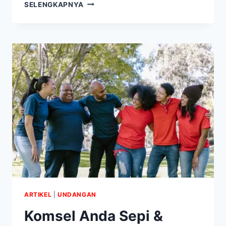
KOMSEL
SELENGKAPNYA
FLEKSIBEL
DAN
SANTAI:
CARA
EFEKTIF
MENJANGKAU
ORANG
LUAR
ARTIKEL
|
UNDANGAN
Komsel Anda Sepi &