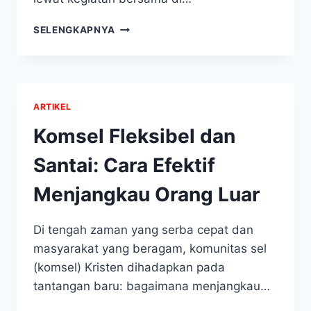
CONTOH
SELENGKAPNYA
KEGIATAN
BERSAMA
ANGGOTA
KOMSEL
DI
ARTIKEL
LUAR
ACARA
Komsel Fleksibel dan
KOMSEL
Santai: Cara Efektif
Menjangkau Orang Luar
Di tengah zaman yang serba cepat dan
masyarakat yang beragam, komunitas sel
(komsel) Kristen dihadapkan pada
tantangan baru: bagaimana menjangkau…